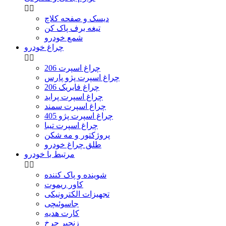


دیسک و صفحه کلاچ
تیغه برف پاک کن
شمع خودرو
چراغ خودرو


چراغ اسپرت 206
چراغ اسپرت پژو پارس
چراغ فابریک 206
چراغ اسپرت پراید
چراغ اسپرت سمند
چراغ اسپرت پژو 405
چراغ اسپرت تیبا
پروژکتور و مه شکن
طلق چراغ خودرو
مرتبط با خودرو


شوینده و پاک کننده
کاور ریموت
تجهیزات الکترونیکی
جاسوئیچی
کارت هدیه
زنجیر چرخ