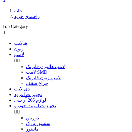

خانه
راهنمای خرید
Top Category

هدلایت
زنون
لامپ


لامپ هالوژن فابریک
لامپ SMD
لامپ زنون فابریک
چراغ سقف
دی لایت
تجهیزات آفرود
لوازم 206 آر سی
تجهیزات امنیت خودرو


دوربین
سنسور پارک
مانیتور