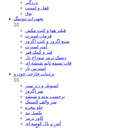
دزدگیر
قفل و امنیت
بوق
تجهیزات تیونینگ


فیلتر هوا و کیت مکش
فرمان اسپرت
منبع اگزوز و کیت اگزوز
آمپر اسپرت
فنر و کمک فنر
دیسک ترمز سوراخ دار
قاب تسمه تایم شیشه ای
استرس بار
تزئینات خارجی خودرو


اسپویلر و زیر سپر
سر اگزوز
برچسب بدنه و شیشه
سر والف لاستیک
جلو پنجره
بکسل بند
کاور ترمز
آنتن و بال کوسه ای