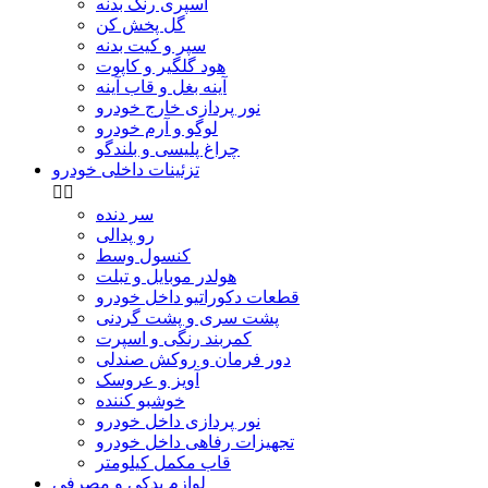
اسپری رنگ بدنه
گل پخش کن
سپر و کیت بدنه
هود گلگیر و کاپوت
آینه بغل و قاب آینه
نور پردازی خارج خودرو
لوگو و آرم خودرو
چراغ پلیسی و بلندگو
تزئینات داخلی خودرو


سر دنده
رو پدالی
کنسول وسط
هولدر موبایل و تبلت
قطعات دکوراتیو داخل خودرو
پشت سری و پشت گردنی
کمربند رنگی و اسپرت
دور فرمان و روکش صندلی
آویز و عروسک
خوشبو کننده
نور پردازی داخل خودرو
تجهیزات رفاهی داخل خودرو
قاب مکمل کیلومتر
لوازم یدکی و مصرفی