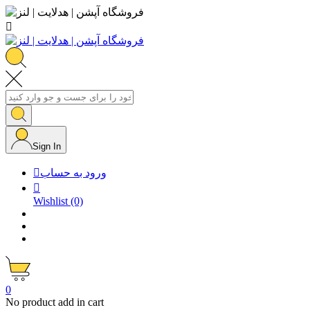

Sign In
ورود به حساب


Wishlist
(0)
0
No product add in cart