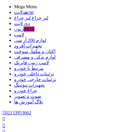
Mega Menu
csp
هدلایت
لنز چراغ
لنز چراغ
دی لایت
NEW
زنون
لامپ
لوازم 206 آر سی
تجهیزات آفرود
اکتان و مکمل سوخت
لوازم یدکی و مصرفی
لامپ زنون فابریک
مرتبط با خودرو
تزئینات داخلی خودرو
تزئینات خارجی خودرو
تجهیزات تیونینگ
چراغ خودرو
صوت و تصویر
بلاگ
آموزش ها

02133953662

