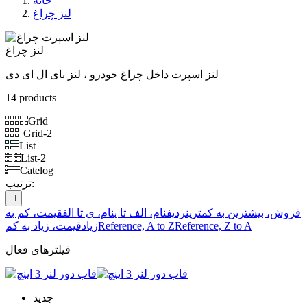
خانه
لنز چراغ
لنز چراغ
لنز اسپرت داخل چراغ خودرو ، لنز بای ال ای دی
14 products
Grid
Grid-2
List
List-2
Catelog
ترتیب:

فروش، بیشترین به کمترین
ردیف
نام، الف تا ی
نام، ی تا الف
قیمت، کم به
Reference, Z to A
Reference, A to Z
زیاد
قیمت، زیاد به کم
فیلترهای فعال
جدید