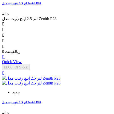
لنز 2.5 اینچ زنیت مدل Zenith P28
خانه
لنز 2.5 اینچ زنیت مدل Zenith P28





0 ریال
قیمت

Quick View


Out Of Stock

جدید
لنز 2.5 اینچ زنیت مدل Zenith P28
خانه