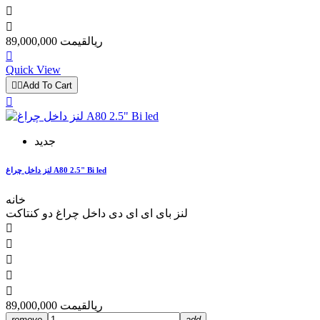


89,000,000 ریال
قیمت

Quick View


Add To Cart

جدید
لنز داخل چراغ A80 2.5" Bi led
خانه
لنز بای ای ای دی داخل چراغ دو کنتاکت





89,000,000 ریال
قیمت
remove
add