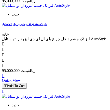
95,000,000 ریال
قیمت
جدید
لنز تک چشم لیزردار اتواستایل AutoStyle
خانه
لنز تک چشم داخل چراغ بای ال ای دی لیزردار اتواستایل AutoStyle





95,000,000 ریال
قیمت

Quick View


Add To Cart

جدید