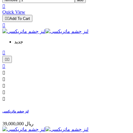

Quick View


Add To Cart

جدید









لنز چشم ماتریکسی
39,000,000 ریال