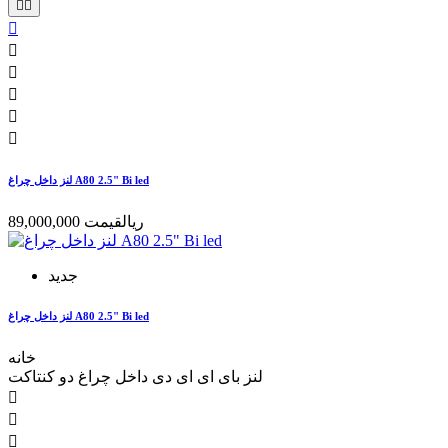








لنز داخل چراغ A80 2.5" Bi led
89,000,000 ریال
قیمت
جدید
لنز داخل چراغ A80 2.5" Bi led
خانه
لنز بای ای ای دی داخل چراغ دو کنتاکت


