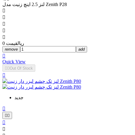
لنز 2.5 اینچ زنیت مدل Zenith P28





0 ریال
قیمت
remove
add

Quick View


Out Of Stock

جدید




