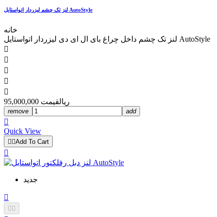
لنز تک چشم لیزردار اتواستایل AutoStyle
خانه
لنز تک چشم داخل چراغ بای ال ای دی لیزردار اتواستایل AutoStyle





95,000,000 ریال
قیمت
remove
add

Quick View


Add To Cart

جدید


