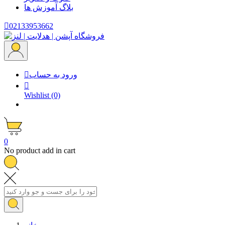
بلاگ
آموزش ها

02133953662
ورود به حساب


Wishlist
(0)
0
No product add in cart