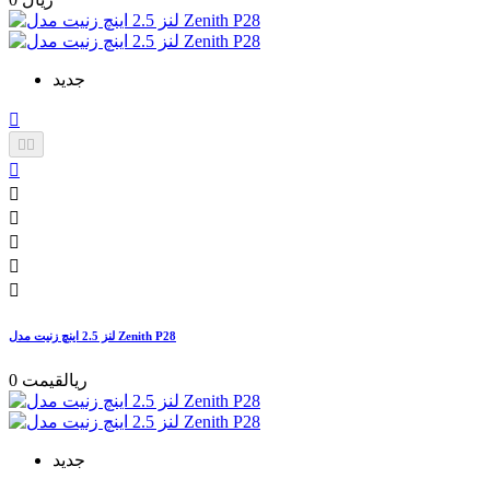
جدید









لنز 2.5 اینچ زنیت مدل Zenith P28
0 ریال
قیمت
جدید