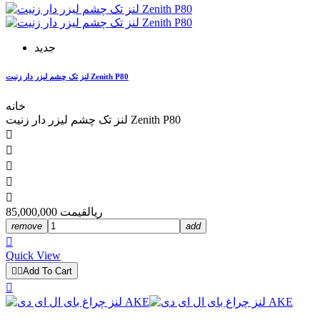
جدید
لنز تک چشم لیزر دار زنیت Zenith P80
خانه
لنز تک چشم لیزر دار زنیت Zenith P80





85,000,000 ریال
قیمت
remove
add

Quick View


Add To Cart
