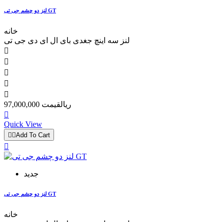
لنز دو چشم جی تی GT
خانه
لنز سه اینچ جغدی بای ال ای دی جی تی





97,000,000 ریال
قیمت

Quick View


Add To Cart

جدید
لنز دو چشم جی تی GT
خانه