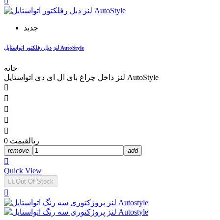

جدید
لنز دبل رفلکتور اتواستایل AutoStyle
خانه
لنز داخل چراغ بای ال ای دی اتواستایل AutoStyle





0 ریال
قیمت
remove
add

Quick View


Out Of Stock
