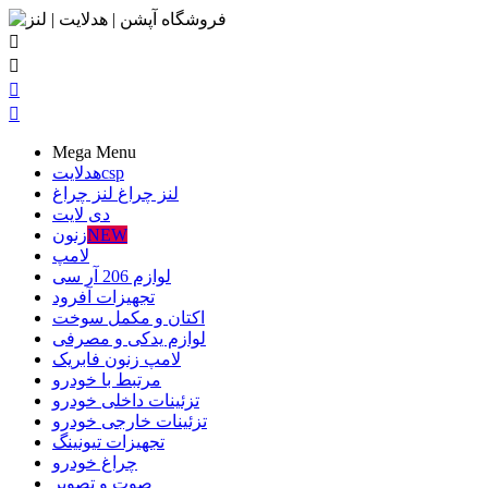




Mega Menu
csp
هدلایت
لنز چراغ
لنز چراغ
دی لایت
NEW
زنون
لامپ
لوازم 206 آر سی
تجهیزات آفرود
اکتان و مکمل سوخت
لوازم یدکی و مصرفی
لامپ زنون فابریک
مرتبط با خودرو
تزئینات داخلی خودرو
تزئینات خارجی خودرو
تجهیزات تیونینگ
چراغ خودرو
صوت و تصویر