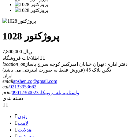
پروژکتور 1028
7,800,000 ریال


اطلاعات فروشگاه
دفتر اداری: تهران خیابان امیرکبیر کوچه سراج پاساژ
location_on
نگین پلاک 45 (فروش فقط به صورت اینترنتی می باشد)
ایران
email
apshen.co@gmail.com
call
02133953662
واستاپ، بله، روبیکا: 09012360023
print
دسته بندی


زنون

لامپ

هدلایت

دی لایت
