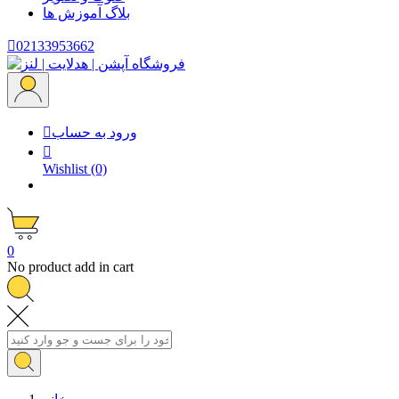
بلاگ
آموزش ها

02133953662
ورود به حساب


Wishlist
(0)
0
No product add in cart