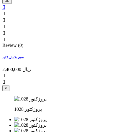








Review (0)
سیم بکسل 3 تن
2,400,000 ریال


×
پروژکتور 1028