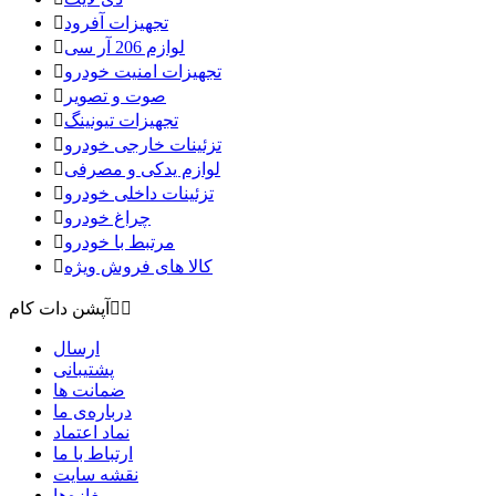
تجهیزات آفرود

لوازم 206 آر سی

تجهیزات امنیت خودرو

صوت و تصویر

تجهیزات تیونینگ

تزئینات خارجی خودرو

لوازم یدکی و مصرفی

تزئینات داخلی خودرو

چراغ خودرو

مرتبط با خودرو

کالا های فروش ویژه



آپشن دات کام
ارسال
پشتیبانی
ضمانت ها
درباره‌ی ما
نماد اعتماد
ارتباط با ما
نقشه سايت
مغازه‌ها