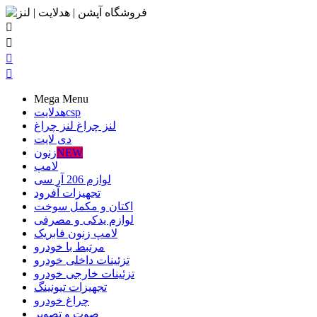




Mega Menu
csp
هدلایت
لنز چراغ
لنز چراغ
دی لایت
NEW
زنون
لامپ
لوازم 206 آر سی
تجهیزات آفرود
اکتان و مکمل سوخت
لوازم یدکی و مصرفی
لامپ زنون فابریک
مرتبط با خودرو
تزئینات داخلی خودرو
تزئینات خارجی خودرو
تجهیزات تیونینگ
چراغ خودرو
صوت و تصویر