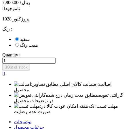
7,800,000 ریال
ناموجود

پروژکتور 1028
رنگ :
سفید
هفت رنگ
Quantity :

Out of stock

اصالت:
ضمانت کالای اصلی مطابق تصاویر
محصول
گارانتی تعویض
مطابق مدت زمان درج شده
در توضیحات محصول
مهلت تست:
یک هفته امکان عودت کالا در
صورت عدم رضایت
توضیحات
جزئیات محصول