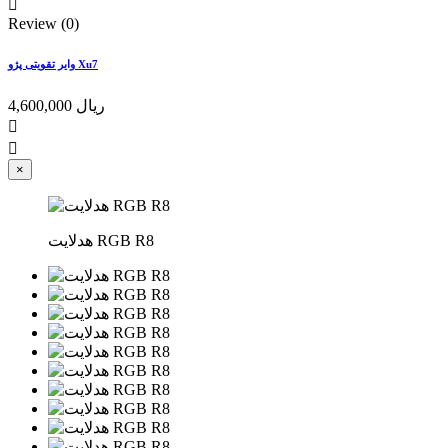

Review (0)
وایر تقویتی پژو Xu7
4,600,000 ریال


×
هدلایت RGB R8