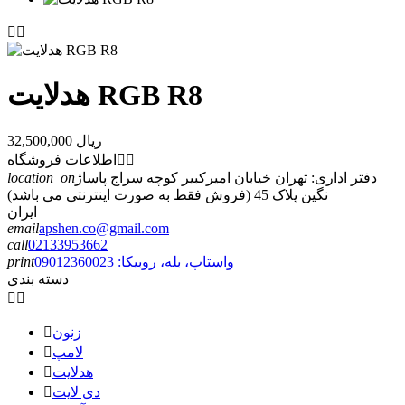


هدلایت RGB R8
32,500,000 ریال


اطلاعات فروشگاه
دفتر اداری: تهران خیابان امیرکبیر کوچه سراج پاساژ
location_on
نگین پلاک 45 (فروش فقط به صورت اینترنتی می باشد)
ایران
email
apshen.co@gmail.com
call
02133953662
واستاپ، بله، روبیکا: 09012360023
print
دسته بندی


زنون

لامپ

هدلایت

دی لایت
