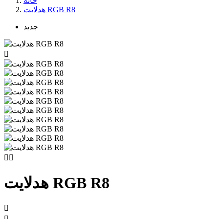
خانه
هدلایت RGB R8
جدید



هدلایت RGB R8

