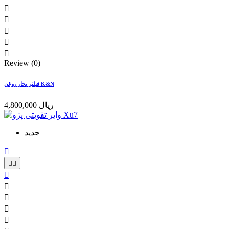





Review (0)
فیلتر بخار روغن K&N
4,800,000 ریال
جدید







