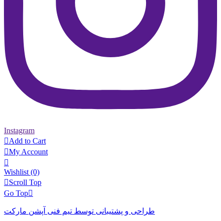
Instagram

Add to Cart

My Account

Wishlist
(0)

Scroll Top
Go Top

طراحی و پشتیبانی توسط تیم فنی آپشن مارکت