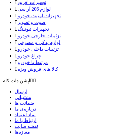
تجهیزات آفرود

لوازم 206 آر سی

تجهیزات امنیت خودرو

صوت و تصویر

تجهیزات تیونینگ

تزئینات خارجی خودرو

لوازم یدکی و مصرفی

تزئینات داخلی خودرو

چراغ خودرو

مرتبط با خودرو

کالا های فروش ویژه



آپشن دات کام
ارسال
پشتیبانی
ضمانت ها
درباره‌ی ما
نماد اعتماد
ارتباط با ما
نقشه سايت
مغازه‌ها