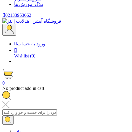
بلاگ
آموزش ها

02133953662
ورود به حساب


Wishlist
(0)
0
No product add in cart