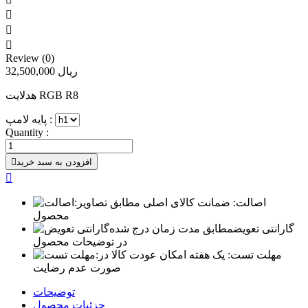



Review (0)
32,500,000 ریال
هدلایت RGB R8
پایه لامپ :
Quantity :
افزودن به سبد خرید


اصالت:
ضمانت کالای اصلی مطابق تصاویر
محصول
گارانتی تعویض
مطابق مدت زمان درج شده
در توضیحات محصول
مهلت تست:
یک هفته امکان عودت کالا در
صورت عدم رضایت
توضیحات
جزئیات محصول