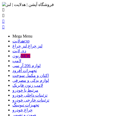




Mega Menu
csp
هدلایت
لنز چراغ
لنز چراغ
دی لایت
NEW
زنون
لامپ
لوازم 206 آر سی
تجهیزات آفرود
اکتان و مکمل سوخت
لوازم یدکی و مصرفی
لامپ زنون فابریک
مرتبط با خودرو
تزئینات داخلی خودرو
تزئینات خارجی خودرو
تجهیزات تیونینگ
چراغ خودرو
صوت و تصویر