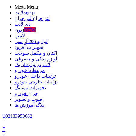
Mega Menu
csp
هدلایت
لنز چراغ
لنز چراغ
دی لایت
NEW
زنون
لامپ
لوازم 206 آر سی
تجهیزات آفرود
اکتان و مکمل سوخت
لوازم یدکی و مصرفی
لامپ زنون فابریک
مرتبط با خودرو
تزئینات داخلی خودرو
تزئینات خارجی خودرو
تجهیزات تیونینگ
چراغ خودرو
صوت و تصویر
بلاگ
آموزش ها

02133953662

