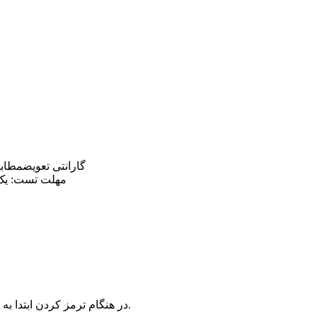
گارانتی تعویض
مطاب
مهلت تست:
یک
در هنگام ترمز کردن ابتدا به صورت چشمک زن به رنگ قرمز روشن می شود و پس ثابت می شود.