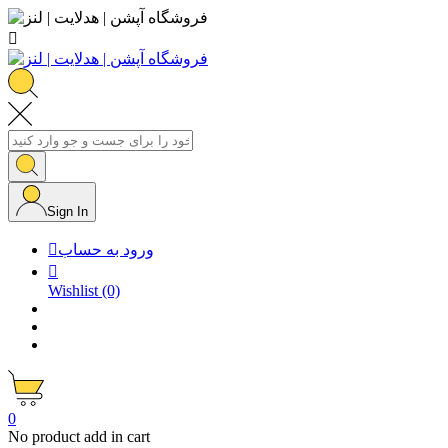

Sign In
ورود به حساب


Wishlist
(0)
0
No product add in cart