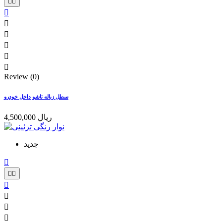








Review (0)
سطل زباله تاشو داخل خودرو
4,500,000 ریال
جدید






