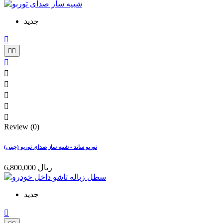
جدید









Review (0)
توربو ساند - شبیه ساز صدای توربو (چینی)
6,800,000 ریال
جدید
