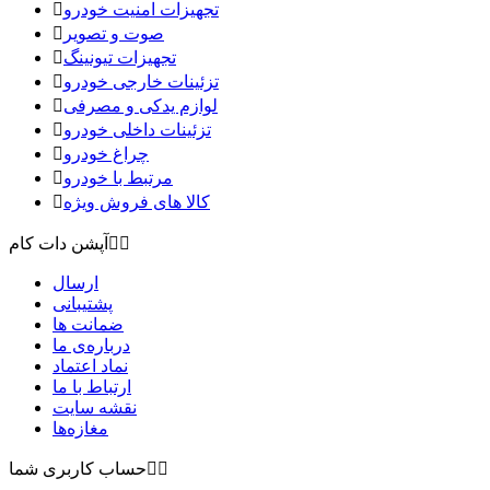
تجهیزات امنیت خودرو

صوت و تصویر

تجهیزات تیونینگ

تزئینات خارجی خودرو

لوازم یدکی و مصرفی

تزئینات داخلی خودرو

چراغ خودرو

مرتبط با خودرو

کالا های فروش ویژه



آپشن دات کام
ارسال
پشتیبانی
ضمانت ها
درباره‌ی ما
نماد اعتماد
ارتباط با ما
نقشه سايت
مغازه‌ها


حساب کاربری شما