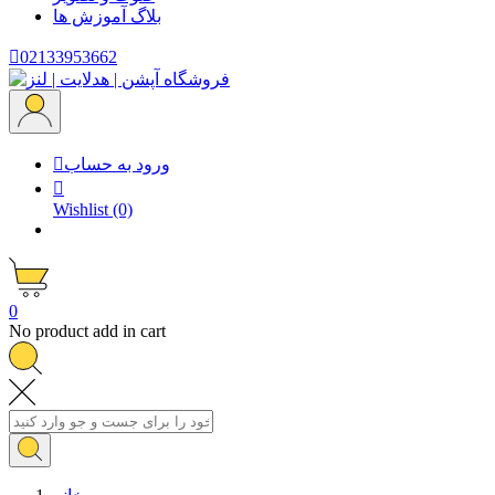
بلاگ
آموزش ها

02133953662
ورود به حساب


Wishlist
(0)
0
No product add in cart