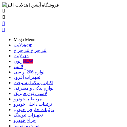




Mega Menu
csp
هدلایت
لنز چراغ
لنز چراغ
دی لایت
NEW
زنون
لامپ
لوازم 206 آر سی
تجهیزات آفرود
اکتان و مکمل سوخت
لوازم یدکی و مصرفی
لامپ زنون فابریک
مرتبط با خودرو
تزئینات داخلی خودرو
تزئینات خارجی خودرو
تجهیزات تیونینگ
چراغ خودرو
صوت و تصویر