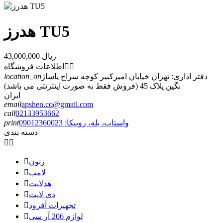
هدرز TU5
43,000,000 ریال


اطلاعات فروشگاه
دفتر اداری: تهران خیابان امیرکبیر کوچه سراج پاساژ
location_on
نگین پلاک 45 (فروش فقط به صورت اینترنتی می باشد)
ایران
email
apshen.co@gmail.com
call
02133953662
واستاپ، بله، روبیکا: 09012360023
print
دسته بندی


زنون

لامپ

هدلایت

دی لایت

تجهیزات آفرود

لوازم 206 آر سی
