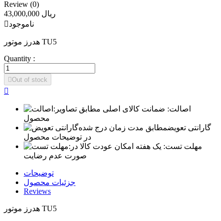
Review (0)
43,000,000 ریال
ناموجود

هدرز موتور TU5
Quantity :

Out of stock

اصالت:
ضمانت کالای اصلی مطابق تصاویر
محصول
گارانتی تعویض
مطابق مدت زمان درج شده
در توضیحات محصول
مهلت تست:
یک هفته امکان عودت کالا در
صورت عدم رضایت
توضیحات
جزئیات محصول
Reviews
هدرز موتور TU5