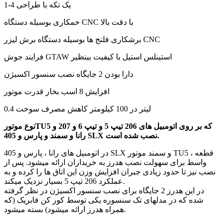
یک تکه با طراحی 4-1
خمکاری بوسیله دستگاه CNC با دقت بالا
برشکاری فلنج ها بوسیله دستگاه برش لیزر CNC
فرایند جوش GTAW استینلس استیل با کیفیت بینظیر
دارا بودن 2 جایگاه نصب سنسور اکسیژن
افزایش 8 اسب بخار قدرت موتور
0.4 لیتر در 100 کیلومتر کاهش مصرف سوخت
نوع موتورTU5 که بر روی اتومبیل های 206 تیپ 5 و تیپ 6 و 207 و
رانا و سمند و پارس و 405 SLX نصب شده است.
در اتومبیل های رانا ، پارس و 405 SLX و سمند موتور TU5 ، قطعه
واسط برای سهولت نصب هدرز به خریداران ارائه میشود. پس از
نصب نیز تا حدود زیادی جبران افزایش وزن این اتاق ها را کرده و به
عملکرد 206 تیپ 5 بسیار نزدیک میکند.
در این هدرز 2 جایگاه برای نصب سنسور اکسیژن در نظر گرفته
شده که در مدلهای تک سنسوره یکی توسط کور کن فابریک (که
همراه هدرز ارائه میشود) بسته میشود.