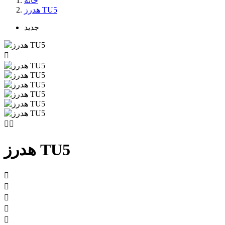
خانه
هدرز TU5
جدید



هدرز TU5




