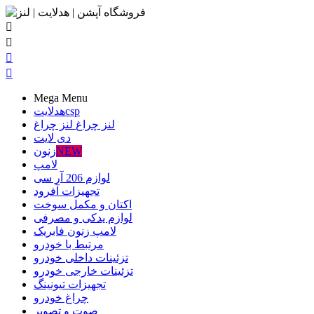




Mega Menu
csp
هدلایت
لنز چراغ
لنز چراغ
دی لایت
NEW
زنون
لامپ
لوازم 206 آر سی
تجهیزات آفرود
اکتان و مکمل سوخت
لوازم یدکی و مصرفی
لامپ زنون فابریک
مرتبط با خودرو
تزئینات داخلی خودرو
تزئینات خارجی خودرو
تجهیزات تیونینگ
چراغ خودرو
صوت و تصویر