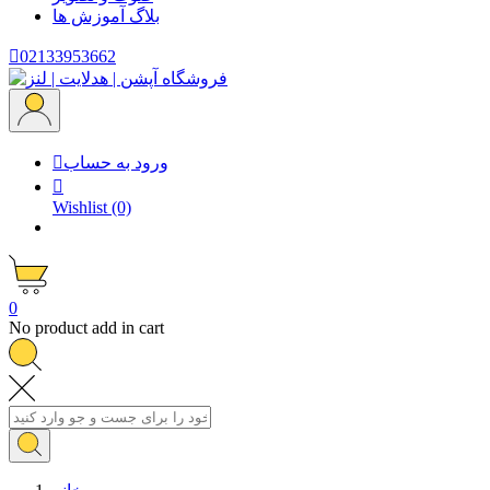
بلاگ
آموزش ها

02133953662
ورود به حساب


Wishlist
(0)
0
No product add in cart