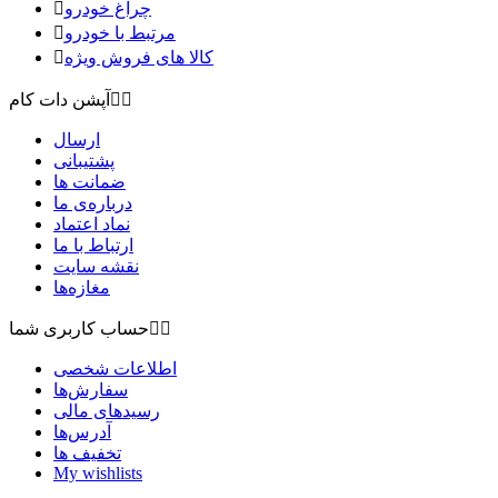
چراغ خودرو

مرتبط با خودرو

کالا های فروش ویژه



آپشن دات کام
ارسال
پشتیبانی
ضمانت ها
درباره‌ی ما
نماد اعتماد
ارتباط با ما
نقشه سايت
مغازه‌ها


حساب کاربری شما
اطلاعات شخصی
سفارش‌ها
رسیدهای مالی
آدرس‌ها
تخفیف ها
My wishlists