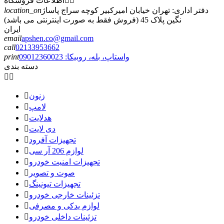


اطلاعات فروشگاه
دفتر اداری: تهران خیابان امیرکبیر کوچه سراج پاساژ
location_on
نگین پلاک 45 (فروش فقط به صورت اینترنتی می باشد)
ایران
email
apshen.co@gmail.com
call
02133953662
واستاپ، بله، روبیکا: 09012360023
print
دسته بندی


زنون

لامپ

هدلایت

دی لایت

تجهیزات آفرود

لوازم 206 آر سی

تجهیزات امنیت خودرو

صوت و تصویر

تجهیزات تیونینگ

تزئینات خارجی خودرو

لوازم یدکی و مصرفی

تزئینات داخلی خودرو
