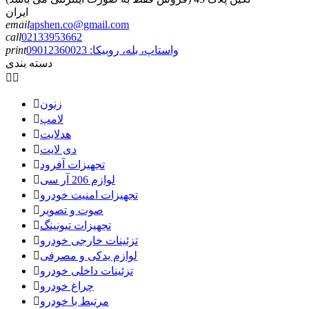
ایران
email
apshen.co@gmail.com
call
02133953662
واستاپ، بله، روبیکا: 09012360023
print
دسته بندی


زنون

لامپ

هدلایت

دی لایت

تجهیزات آفرود

لوازم 206 آر سی

تجهیزات امنیت خودرو

صوت و تصویر

تجهیزات تیونینگ

تزئینات خارجی خودرو

لوازم یدکی و مصرفی

تزئینات داخلی خودرو

چراغ خودرو

مرتبط با خودرو
