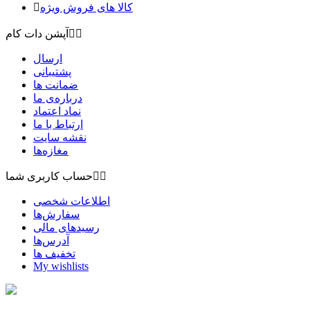
کالا های فروش ویژه



آپشن دات کام
ارسال
پشتیبانی
ضمانت ها
درباره‌ی ما
نماد اعتماد
ارتباط با ما
نقشه سايت
مغازه‌ها


حساب کاربری شما
اطلاعات شخصی
سفارش‌ها
رسیدهای مالی
آدرس‌ها
تخفیف ها
My wishlists