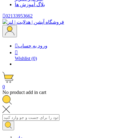
بلاگ
آموزش ها

02133953662
ورود به حساب


Wishlist
(0)
0
No product add in cart