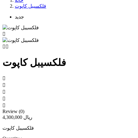
خانه
فلکسیبل کاپوت
جدید



فلکسیبل کاپوت





Review (0)
4,300,000 ریال
فلکسیبل کاپوت