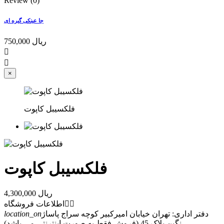
Review (0)
جا عینکی گیره ای
750,000 ریال


×
فلکسیبل کاپوت
فلکسیبل کاپوت
4,300,000 ریال


اطلاعات فروشگاه
دفتر اداری: تهران خیابان امیرکبیر کوچه سراج پاساژ
location_on
نگین پلاک 45 (فروش فقط به صورت اینترنتی می باشد)