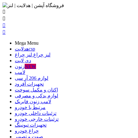




Mega Menu
csp
هدلایت
لنز چراغ
لنز چراغ
دی لایت
NEW
زنون
لامپ
لوازم 206 آر سی
تجهیزات آفرود
اکتان و مکمل سوخت
لوازم یدکی و مصرفی
لامپ زنون فابریک
مرتبط با خودرو
تزئینات داخلی خودرو
تزئینات خارجی خودرو
تجهیزات تیونینگ
چراغ خودرو
صوت و تصویر