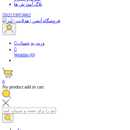
بلاگ
آموزش ها

02133953662
ورود به حساب


Wishlist
(0)
0
No product add in cart