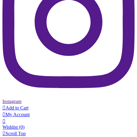
Instagram

Add to Cart

My Account

Wishlist
(0)

Scroll Top