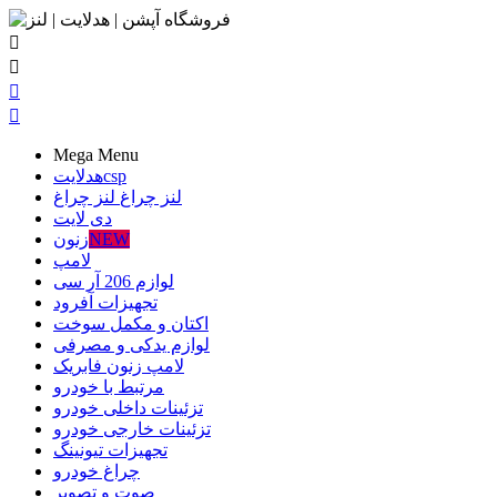




Mega Menu
csp
هدلایت
لنز چراغ
لنز چراغ
دی لایت
NEW
زنون
لامپ
لوازم 206 آر سی
تجهیزات آفرود
اکتان و مکمل سوخت
لوازم یدکی و مصرفی
لامپ زنون فابریک
مرتبط با خودرو
تزئینات داخلی خودرو
تزئینات خارجی خودرو
تجهیزات تیونینگ
چراغ خودرو
صوت و تصویر