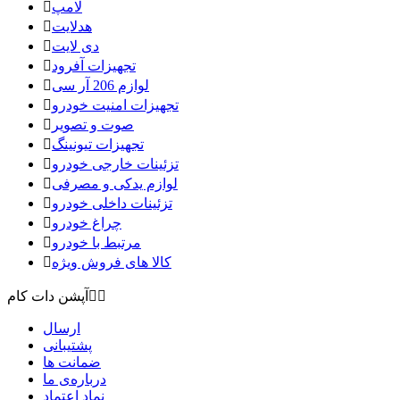
لامپ

هدلایت

دی لایت

تجهیزات آفرود

لوازم 206 آر سی

تجهیزات امنیت خودرو

صوت و تصویر

تجهیزات تیونینگ

تزئینات خارجی خودرو

لوازم یدکی و مصرفی

تزئینات داخلی خودرو

چراغ خودرو

مرتبط با خودرو

کالا های فروش ویژه



آپشن دات کام
ارسال
پشتیبانی
ضمانت ها
درباره‌ی ما
نماد اعتماد