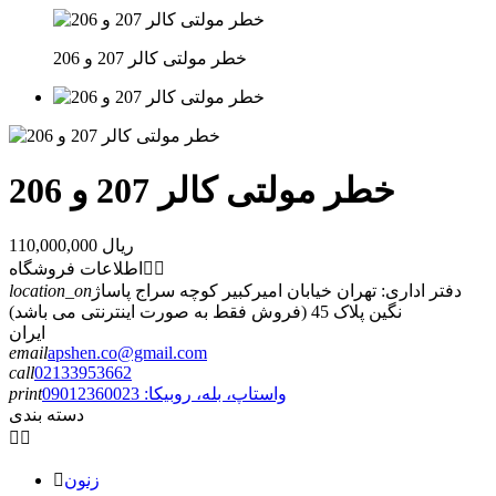
خطر مولتی کالر 207 و 206
خطر مولتی کالر 207 و 206
110,000,000 ریال


اطلاعات فروشگاه
دفتر اداری: تهران خیابان امیرکبیر کوچه سراج پاساژ
location_on
نگین پلاک 45 (فروش فقط به صورت اینترنتی می باشد)
ایران
email
apshen.co@gmail.com
call
02133953662
واستاپ، بله، روبیکا: 09012360023
print
دسته بندی


زنون
