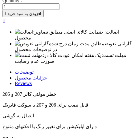
Quantity :
افزودن به سبد خرید


اصالت:
ضمانت کالای اصلی مطابق تصاویر
محصول
گارانتی تعویض
مطابق مدت زمان درج شده
در توضیحات محصول
مهلت تست:
یک هفته امکان عودت کالا در
صورت عدم رضایت
توضیحات
جزئیات محصول
Reviews
خطر مولتی کالر 207 و 206
قابل نصب برای 206 و 207 با سوکت فابریک
اتصال به گوشی
دارای اپلیکیشن برای تغییر رنگ با افکتهای متنوع
مرجع