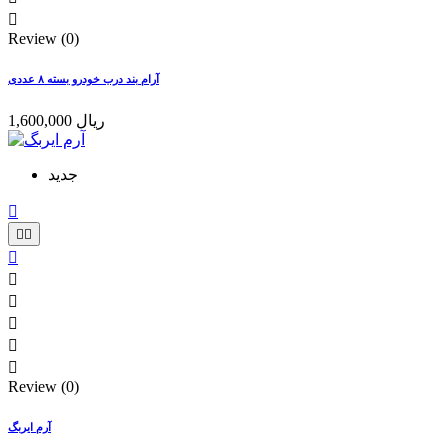

Review (0)
آرام بند درب خودرو بسته ۸ عددی
1,600,000 ریال
جدید









Review (0)
آرم ایربگ