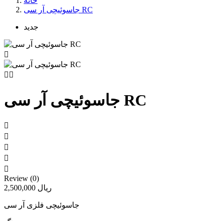
خانه
جاسوئیچی آر سی RC
جدید



جاسوئیچی آر سی RC





Review (0)
2,500,000 ریال
جاسوئیچی فلزی آر سی