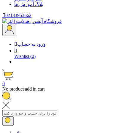
بلاگ
آموزش ها

02133953662
ورود به حساب


Wishlist
(0)
0
No product add in cart