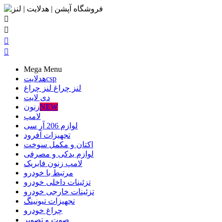




Mega Menu
csp
هدلایت
لنز چراغ
لنز چراغ
دی لایت
NEW
زنون
لامپ
لوازم 206 آر سی
تجهیزات آفرود
اکتان و مکمل سوخت
لوازم یدکی و مصرفی
لامپ زنون فابریک
مرتبط با خودرو
تزئینات داخلی خودرو
تزئینات خارجی خودرو
تجهیزات تیونینگ
چراغ خودرو
صوت و تصویر