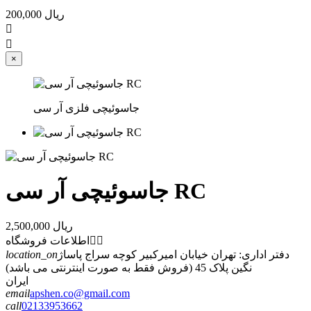
200,000 ریال


×
جاسوئیچی فلزی آر سی
جاسوئیچی آر سی RC
2,500,000 ریال


اطلاعات فروشگاه
دفتر اداری: تهران خیابان امیرکبیر کوچه سراج پاساژ
location_on
نگین پلاک 45 (فروش فقط به صورت اینترنتی می باشد)
ایران
email
apshen.co@gmail.com
call
02133953662