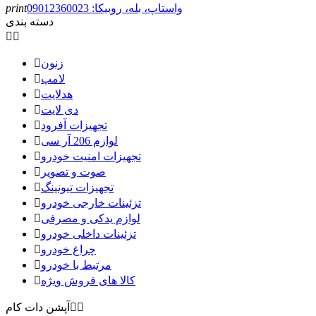
واستاپ، بله، روبیکا: 09012360023
print
دسته بندی


زنون

لامپ

هدلایت

دی لایت

تجهیزات آفرود

لوازم 206 آر سی

تجهیزات امنیت خودرو

صوت و تصویر

تجهیزات تیونینگ

تزئینات خارجی خودرو

لوازم یدکی و مصرفی

تزئینات داخلی خودرو

چراغ خودرو

مرتبط با خودرو

کالا های فروش ویژه



آپشن دات کام