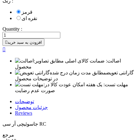
رنگ :
قرمز
نقره ای
Quantity :
افزودن به سبد خرید


اصالت:
ضمانت کالای اصلی مطابق تصاویر
محصول
گارانتی تعویض
مطابق مدت زمان درج شده
در توضیحات محصول
مهلت تست:
یک هفته امکان عودت کالا در
صورت عدم رضایت
توضیحات
جزئیات محصول
Reviews
جاسوئیچی آر سی RC
مرجع