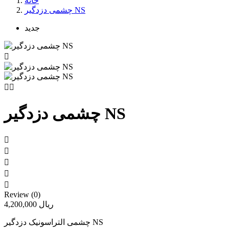
خانه
چشمی دزدگیر NS
جدید



چشمی دزدگیر NS





Review (0)
4,200,000 ریال
چشمی التراسونیک دزدگیر NS