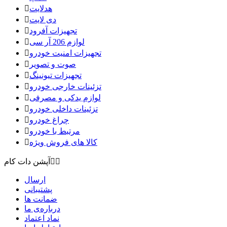
هدلایت

دی لایت

تجهیزات آفرود

لوازم 206 آر سی

تجهیزات امنیت خودرو

صوت و تصویر

تجهیزات تیونینگ

تزئینات خارجی خودرو

لوازم یدکی و مصرفی

تزئینات داخلی خودرو

چراغ خودرو

مرتبط با خودرو

کالا های فروش ویژه



آپشن دات کام
ارسال
پشتیبانی
ضمانت ها
درباره‌ی ما
نماد اعتماد