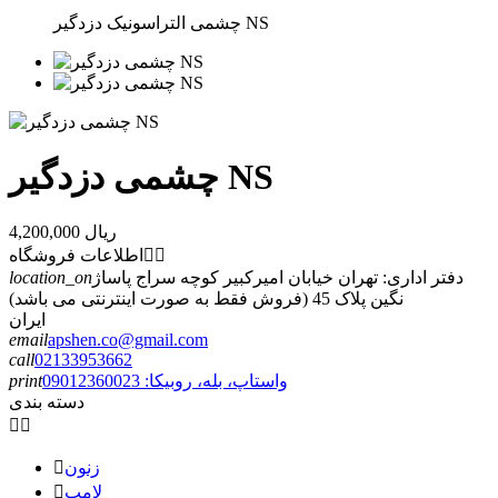
چشمی التراسونیک دزدگیر NS
چشمی دزدگیر NS
4,200,000 ریال


اطلاعات فروشگاه
دفتر اداری: تهران خیابان امیرکبیر کوچه سراج پاساژ
location_on
نگین پلاک 45 (فروش فقط به صورت اینترنتی می باشد)
ایران
email
apshen.co@gmail.com
call
02133953662
واستاپ، بله، روبیکا: 09012360023
print
دسته بندی


زنون

لامپ
