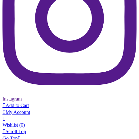
Instagram

Add to Cart

My Account

Wishlist
(0)

Scroll Top
Go Top
