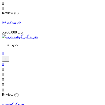


Review (0)
قاب پروژکتور 207
5,900,000 ریال
جدید









Review (0)
ضربه گیر گوشه درب