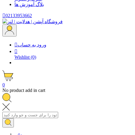
بلاگ
آموزش ها

02133953662
ورود به حساب


Wishlist
(0)
0
No product add in cart