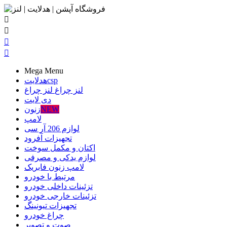




Mega Menu
csp
هدلایت
لنز چراغ
لنز چراغ
دی لایت
NEW
زنون
لامپ
لوازم 206 آر سی
تجهیزات آفرود
اکتان و مکمل سوخت
لوازم یدکی و مصرفی
لامپ زنون فابریک
مرتبط با خودرو
تزئینات داخلی خودرو
تزئینات خارجی خودرو
تجهیزات تیونینگ
چراغ خودرو
صوت و تصویر