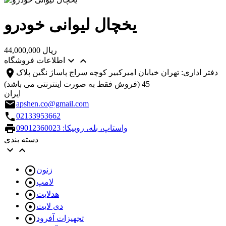
یخچال لیوانی خودرو
44,000,000 ریال


اطلاعات فروشگاه
location_on
دفتر اداری: تهران خیابان امیرکبیر کوچه سراج پاساژ نگین پلاک
45 (فروش فقط به صورت اینترنتی می باشد)
ایران
email
apshen.co@gmail.com
call
02133953662
print
واستاپ، بله، روبیکا: 09012360023
دسته بندی



زنون

لامپ

هدلایت

دی لایت

تجهیزات آفرود