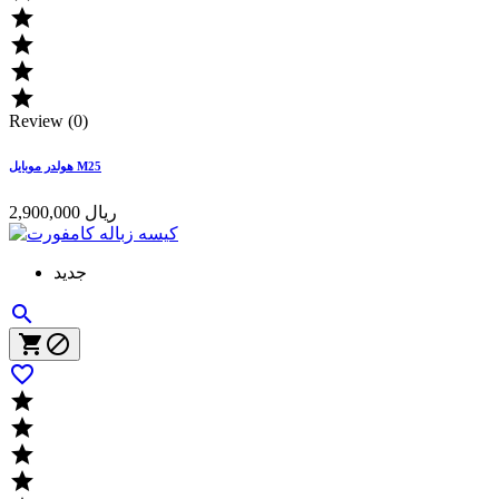




Review (0)
هولدر موبایل M25
2,900,000 ریال
جدید







