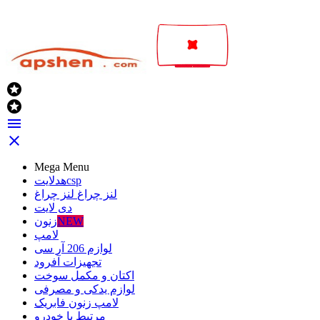




Mega Menu
csp
هدلایت
لنز چراغ
لنز چراغ
دی لایت
NEW
زنون
لامپ
لوازم 206 آر سی
تجهیزات آفرود
اکتان و مکمل سوخت
لوازم یدکی و مصرفی
لامپ زنون فابریک
مرتبط با خودرو