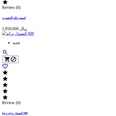

Review (0)
کیسه زباله کامفورت
1,950,000 ریال
جدید









Review (0)
کنسول پراید و تیبا MP