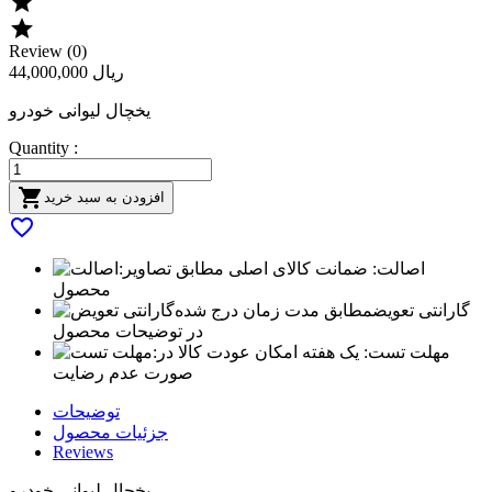


Review (0)
44,000,000 ریال
یخچال لیوانی خودرو
Quantity :

افزودن به سبد خرید

اصالت:
ضمانت کالای اصلی مطابق تصاویر
محصول
گارانتی تعویض
مطابق مدت زمان درج شده
در توضیحات محصول
مهلت تست:
یک هفته امکان عودت کالا در
صورت عدم رضایت
توضیحات
جزئیات محصول
Reviews
یخچال لیوانی خودرو