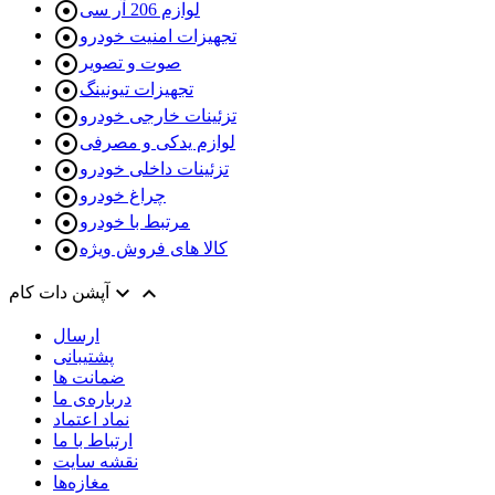

لوازم 206 آر سی

تجهیزات امنیت خودرو

صوت و تصویر

تجهیزات تیونینگ

تزئینات خارجی خودرو

لوازم یدکی و مصرفی

تزئینات داخلی خودرو

چراغ خودرو

مرتبط با خودرو

کالا های فروش ویژه


آپشن دات کام
ارسال
پشتیبانی
ضمانت ها
درباره‌ی ما
نماد اعتماد
ارتباط با ما
نقشه سايت
مغازه‌ها