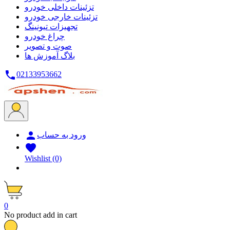
تزئینات داخلی خودرو
تزئینات خارجی خودرو
تجهیزات تیونینگ
چراغ خودرو
صوت و تصویر
بلاگ
آموزش ها

02133953662

ورود به حساب

Wishlist
(0)
0
No product add in cart