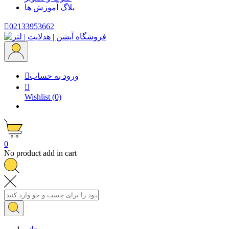
بلاگ
آموزش ها

02133953662
ورود به حساب


Wishlist
(0)
0
No product add in cart