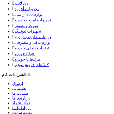
دی لایت

تجهیزات آفرود

لوازم 206 آر سی

تجهیزات امنیت خودرو

صوت و تصویر

تجهیزات تیونینگ

تزئینات خارجی خودرو

لوازم یدکی و مصرفی

تزئینات داخلی خودرو

چراغ خودرو

مرتبط با خودرو

کالا های فروش ویژه



آپشن دات کام
ارسال
پشتیبانی
ضمانت ها
درباره‌ی ما
نماد اعتماد
ارتباط با ما
نقشه سايت