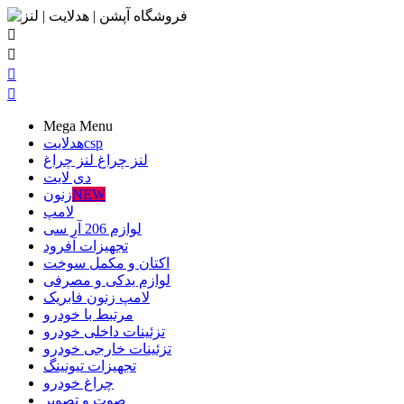




Mega Menu
csp
هدلایت
لنز چراغ
لنز چراغ
دی لایت
NEW
زنون
لامپ
لوازم 206 آر سی
تجهیزات آفرود
اکتان و مکمل سوخت
لوازم یدکی و مصرفی
لامپ زنون فابریک
مرتبط با خودرو
تزئینات داخلی خودرو
تزئینات خارجی خودرو
تجهیزات تیونینگ
چراغ خودرو
صوت و تصویر