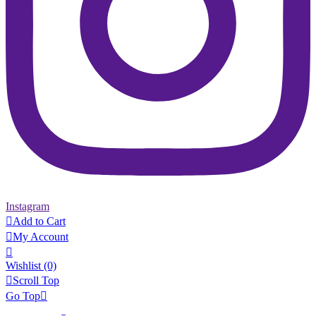
Instagram

Add to Cart

My Account

Wishlist
(0)

Scroll Top
Go Top
