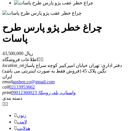
چراغ خطر پژو پارس طرح
پاسات
43,500,000 ریال


اطلاعات فروشگاه
دفتر اداری: تهران خیابان امیرکبیر کوچه سراج پاساژ
location_on
نگین پلاک 45 (فروش فقط به صورت اینترنتی می باشد)
ایران
email
apshen.co@gmail.com
call
02133953662
واستاپ، بله، روبیکا: 09012360023
print
دسته بندی


زنون

لامپ

هدلایت
