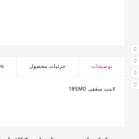


توضیحات
جزئیات محصول
ws


لامپ سقفی 18SMD