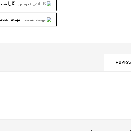
گارانتی 
مهلت تست
Revie