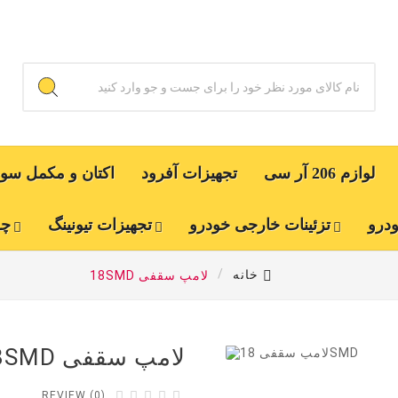
لوازم 206 آر سی
تجهیزات آفرود
اکتان و مکمل س
ودرو
تزئینات خارجی خودرو
تجهیزات تیونینگ
چر
خانه
لامپ سقفی 18SMD
لامپ سقفی 18SMD





REVIEW (0)