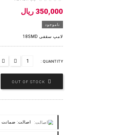
350,000 ریال
ناموجود
لامپ سقفی 18SMD
QUANTITY :

OUT OF STOCK
اصالت:
ضمانت ک