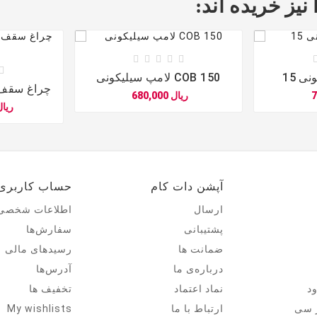
نیز خریده اند:






لامپ سیلیکونی COB 150
چراغ سقف و
680,000 ریال
4,800,000 ر





آپشن دات کام
حساب کاربری
ارسال
اطلاعات شخصی
پشتیبانی
سفارش‌ها
ضمانت ها
رسیدهای مالی
درباره‌ی ما
آدرس‌ها
د
نماد اعتماد
تخفیف ها
ارتباط با ما
My wishlists