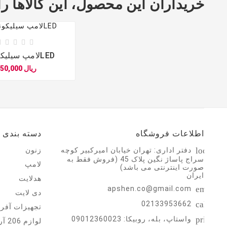
خریداران این محصول، این کالاها را 





لامپ سیلیکونی 15LED
750,000 ریال


اطلاعات فروشگاه
دسته بندی
location
دفتر اداری: تهران خیابان امیرکبیر کوچه
زنون
سراج پاساژ نگین پلاک 45 (فروش فقط به
لامپ
صورت اینترنتی می باشد)
ایران
هدلایت
email
apshen.co@gmail.com
دی لایت
call
02133953662
تجهیزات آفرو
print
واستاپ، بله، روبیکا: 09012360023
لوازم 206 آر سی