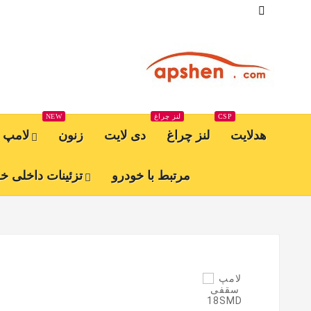

CSP
لنز چراغ
NEW
هدلایت
لنز چراغ
دی لایت
زنون
لامپ
مرتبط با خودرو
تزئینات داخلی خ

جدید