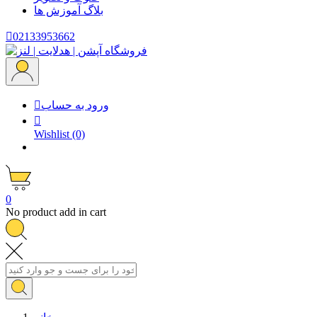
بلاگ
آموزش ها

02133953662
ورود به حساب


Wishlist
(0)
0
No product add in cart