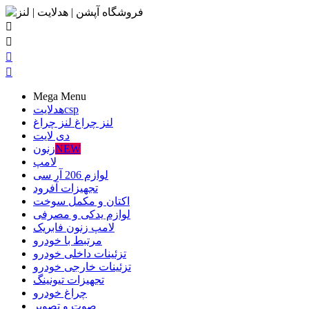




Mega Menu
csp
هدلایت
لنز چراغ
لنز چراغ
دی لایت
NEW
زنون
لامپ
لوازم 206 آر سی
تجهیزات آفرود
اکتان و مکمل سوخت
لوازم یدکی و مصرفی
لامپ زنون فابریک
مرتبط با خودرو
تزئینات داخلی خودرو
تزئینات خارجی خودرو
تجهیزات تیونینگ
چراغ خودرو
صوت و تصویر