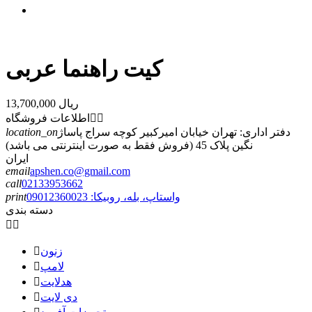
کیت راهنما عربی
13,700,000 ریال


اطلاعات فروشگاه
دفتر اداری: تهران خیابان امیرکبیر کوچه سراج پاساژ
location_on
نگین پلاک 45 (فروش فقط به صورت اینترنتی می باشد)
ایران
email
apshen.co@gmail.com
call
02133953662
واستاپ، بله، روبیکا: 09012360023
print
دسته بندی


زنون

لامپ

هدلایت

دی لایت
