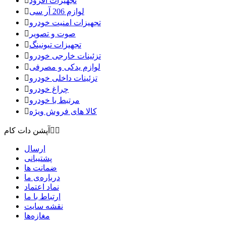
تجهیزات آفرود

لوازم 206 آر سی

تجهیزات امنیت خودرو

صوت و تصویر

تجهیزات تیونینگ

تزئینات خارجی خودرو

لوازم یدکی و مصرفی

تزئینات داخلی خودرو

چراغ خودرو

مرتبط با خودرو

کالا های فروش ویژه



آپشن دات کام
ارسال
پشتیبانی
ضمانت ها
درباره‌ی ما
نماد اعتماد
ارتباط با ما
نقشه سايت
مغازه‌ها